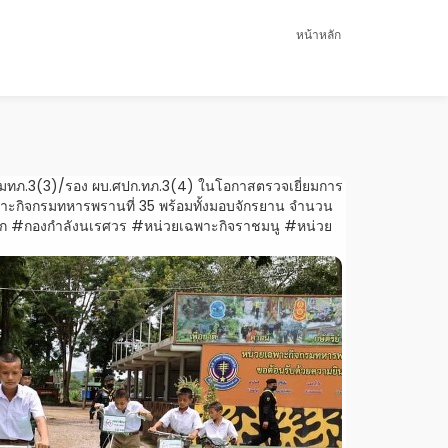
หน้าหลัก
ง มทภ.3(3)/รอง ผบ.ศปก.ทภ.3(4) ในโอกาสตรวจเยี่ยมการ
าะกิจกรมทหารพรานที่ 35 พร้อมทั้งมอบจักรยาน จำนวน
 จ.ตาก #กองกำลังนเรศวร #หน่วยเฉพาะกิจราชมนู #หน่วย