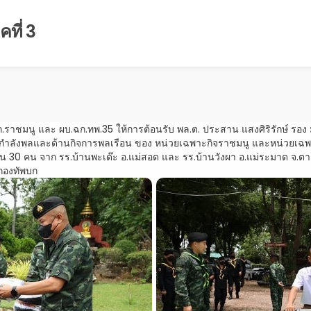
ที่ 3
ราชมนู และ ผบ.ฉก.ทพ.35 ให้การต้อนรับ พล.ต. ประสาน แสงศิริรักษ์ รอ
านกำลังพลและด้านกิจการพลเรือน ของ หน่วยเฉพาะกิจราชมนู และหน่วยเฉพ
จำนวน 30 คน จาก รร.บ้านพะเด๊ะ อ.แม่สอด และ รร.บ้านวังผา อ.แม่ระมาด
กองทัพบก