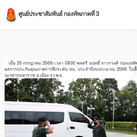
ศูนย์ประชาสัมพันธ์ กองทัพภาคที่ 3
เมื่อ 25 กรกฎาคม 2566 เวลา 0830 พลตรี นฤทธิ์ ถาวรวงศ์ รองแม่ทั
ผลการประกันคุณภาพการฝึกระดับ ทบ. ประจำปีงบประมาณ 2566 ในพื้น
นเรศวรมหาราช อ.เมือง จว.พ.ล.