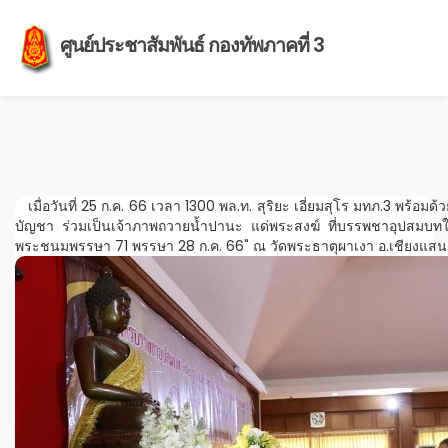
ศูนย์ประชาสัมพันธ์ กองทัพภาคที่ 3
เมื่อวันที่ 25 ก.ค. 66 เวลา 1300 พล.ท. สุริยะ เอี่ยมสุโร มทภ.3 พร
บัญชา ร่วมเป็นเจ้าภาพถวายน้ำปานะ แด่พระสงฆ์ ที่บรรพชาอุปสมบท
พระชนมพรรษา 71 พรรษา 28 ก.ค. 66" ณ วัดพระธาตุผาเงา อ.เชียงแสน 