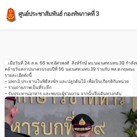
ศูนย์ประชาสัมพันธ์ กองทัพภาคที่ 3
เมื่อวันที่ 24 ส.ค. 66 พ.ท.อัศวพงศ์ สิงห์รักษ์ ผบ.นฝ.นศท.มทบ.39 กำล
คล้ายวันสถาปนาครบรอบปีที่ 56 นฝ.นศท.มทบ.39 ร่วมกับ พล.ต.กฤษณะ ภ
รายละเอีดดังนี้
- มทภ.3 ประธานในพิธีสงฆ์ฯ และปลูกต้นไม้ เพื่อเป็นเกียรติกับหน่วย
- ร่วมถ่ายภาพเป็นที่ระลึก
- รับประทานอาหาร และพบปะผู้ร่วมงาน จากนั้นจึงเดินทางกลับ