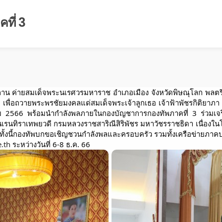
ที่ 3
สถาน ค่ายสมเด็จพระนเรศวรมหาราช อำเภอเมือง จังหวัดพิษณุโลก พลตรี 
า
เพื่อถวายพระพรชัยมงคลแด่สมเด็จพระเจ้าลูกเธอ เจ้าฟ้าพัชรกิติยาภ
าคม 2566 พร้อมนำกำลังพลภายในกองบัญชาการกองทัพภาคที่ 3 ร่วมเ
นเรนทิราเทพยวดี กรมหลวงราชสาริณีสิริพัชร มหาวัชรราชธิดา เนื่องใน
ทั้งนี้กองทัพบกขอเชิญชวนกำลังพลและครอบครัว รวมทั้งเครือข่ายภ
.th
ระหว่างวันที่ 6-8 ธ.ค. 66