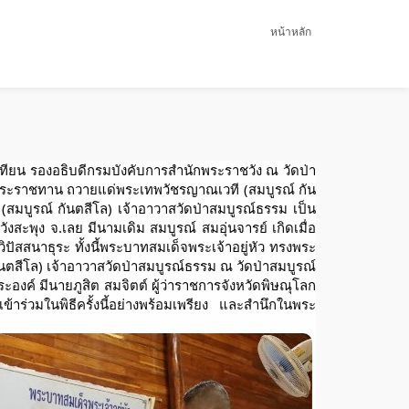
หน้าหลัก
เทียน รองอธิบดีกรมบังคับการสำนักพระราชวัง ณ วัดป่า
มพระราชทาน ถวายแด่พระเทพวัชรญาณเวที (สมบูรณ์ กัน
สมบูรณ์ กันตสีโล) เจ้าอาวาสวัดป่าสมบูรณ์ธรรม เป็น
งสะพุง จ.เลย มีนามเดิม สมบูรณ์ สมอุ่นจารย์ เกิดเมื่อ
ิปัสสนาธุระ ทั้งนี้พระบาทสมเด็จพระเจ้าอยู่หัว ทรงพระ
สีโล) เจ้าอาวาสวัดป่าสมบูรณ์ธรรม ณ วัดป่าสมบูรณ์
ค์ มีนายภูสิต สมจิตต์ ผู้ว่าราชการจังหวัดพิษณุโลก
ร่วมในพิธีครั้งนี้อย่างพร้อมเพรียง และสำนึกในพระ