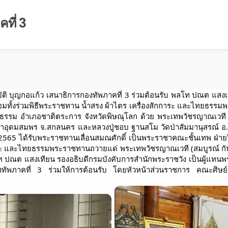
ที่ 3
มบัติ บุญกอแก้ว เสนาธิการกองทัพภาคที่ 3 ร่วมต้อนรับ พลโท ปณต แสง
อมทั้งร่วมพิธีพระราชทาน น้ำสรง ผ้าไตร เครื่องสักการะ และไทยธรร
์ธรรม อำเภอชาติตระการ จังหวัดพิษณุโลก ด้วย พระเทพวัชรญาณเวที (
วัดป่าอุดมสมพร จ.สกลนคร และหลวงปู่ชอบ ฐานสโม วัดป่าสัมมานุสรณ์ อ.วั
.ค. 2565 ได้รับพระราชทานเลื่อนสมณศักดิ์ เป็นพระราชาคณะชั้นเทพ ฝ่ายว
ะ และไทยธรรมพระราชทานถวายแด่ พระเทพวัชรญาณเวที (สมบูรณ์ กันต
ปณต แสงเทียน รองอธิบดีกรมบังคับการสำนักพระราชวัง เป็นผู้แทนพระอง
พภาคที่ 3 ร่วมให้การต้อนรับ โดยหัวหน้าส่วนราชการ คณะศิษย์เข้า