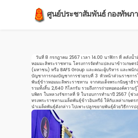
ศูนย์ประชาสัมพันธ์ กองทัพภาค
วันที่ 8 กรกฎาคม 2567 เวลา 14.00 นาฬิกา ที่ คลังน้ำมั
หอมมะลิพระราชทาน โครงการจัดทำแปลงนาข้าวเกษตรอินทรีย์
(มหาชน) หรือ BAFS Group และคณะผู้บริหาร และพนักงาน
บัญชาการกองบัญชาการช่วยรบที่ 3 หัวหน้าส่วนราชการในพื
พันธุ์ข้าวหอมมะลิพระราชทาน จากสมเด็จพระกนิษฐาธิราช
รวมทั้งสิ้น 2,640 กิโลกรัม รวมถึงการถ่ายทอดองค์ค
บพิตร ในหลวงรัชกาลที่ 9 ในรอบการทำนาปี 2567 (ช่วงเดื
ทรงพระราชทานเมล็ดพันธุ์ข้าวอินทรีย์ ให้กับเหล่าเกษตรกร
นำเมล็ดพันธุ์ดังกล่าว ไปเพาะปลูกขยายพันธุ์ด้วยวิธีกา