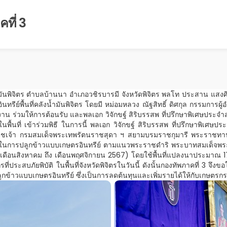
ที่ 3
นพิจิตร ตำบลบ้านนา อำเภอวชิรบารมี จังหวัดพิจิตร พลโท ประสาน แสงศิริรั
พื้นที่คลังน้ำมันพิจิตร โดยมี หม่อมหลวง ณัฐสิทธิ์ ดิศกุล กรรมการผู้อ
 ร่วมให้การต้อนรับ และพลเอก วิจักขฐ์ สิริบรรสพ ที่ปรึกษาพิเศษประจำส
้นที่ เข้าร่วมพิธี ในการนี้ พลเอก วิจักขฐ์ สิริบรรสพ ที่ปรึกษาพิเศษปร
เจ้า กรมสมเด็จพระเทพรัตนราชสุดา ฯ สยามบรมราชกุมารี พระราชทานให้แ
วามรู้ในการปลูกข้าวแบบเกษตรอินทรีย์ ตามแนวพระราชดำริ พระบาทสมเด็
อนสิงหาคม ถึง เดือนพฤศจิกายน 2567) โดยใช้พื้นที่แปลงนาประมาณ 176 ไร่ 
ที่ประสบภัยพิบัติ ในพื้นที่จังหวัดพิจิตรในวันนี้ ดังนั้นกองทัพภาคที่ 3
รปลูกข้าวแบบเกษตรอินทรีย์ ซึ่งเป็นการลดต้นทุนและเพิ่มรายได้ให้กับเกษต