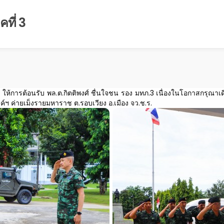
ที่ 3
์ฯ ให้การต้อนรับ พล.ต.กิตติพงศ์ ชื่นใจชน รอง มทภ.3 เนื่องในโอกาสกรุณา
ฯ ค่ายเม็งรายมหาราช ต.รอบเวียง อ.เมือง จว.ช.ร.