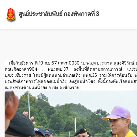
ศูนย์ประชาสัมพันธ์ กองทัพภาคที่ 3
เมื่อวันอังคาร ที่ 10 ก.ย.67 เวลา 0930 น. พล.ท.ประสาน แสงศิริร
คณะจิตอาสา904 , ผบ.มทบ.37 ลงพื้นที่ติดตามสถานการณ์ แนวทางแผ
ปภ.จ.เชียงราย โดยมีผู้แทนนายอำเภอเทิง
นพค.35 ร่วมให้การต้อนรับ พร
ประสิทธิภาพการไหลของแม่น้ำอิง ลงสู่แม่น้ำโขง ทั้งนี้กองทัพเรือสนั
ณ สะพานข้ามแม่น้ำอิง อ.เทิง จ.เชียงราย