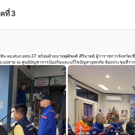
ที่ 3
วทิน ผบ.ศบภ.มทบ.37 พร้อมด้วยนายพุฒิพงศ์ ศิริมาตย์ ผู้ว่าราชการจังหวัดเชี
.แม่สาย ณ ศูนย์บัญชาการป้องกันและแก้ไขปัญหาอุทกภัย ห้องประชุมที่ว่าก