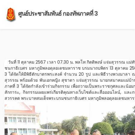
ศูนย์ประชาสัมพันธ์ กองทัพภาคที่ 3
วันที่ 11 ตุลาคม 2567 เวลา 07.30 น. พลโท กิตติพงษ์ แจ่มสุวรรณ แ
ชนกาธิเบศร มหาภูมิพลอดุลยเดชมหาราช บรมนาถบพิตร 13 ตุลาคม 2567
3 ได้จัดให้มีพิธีตักบาตรพระสงค์ จำนวน 20 รูป และพิธีวางพวงมาลา ณ
สุวรรณ พร้อมด้วย พันเอกหญิง สุชาดา แจ่มสุวรรณ นายกสมาคมแม่บ้านทห
ภาคที่ 3 ได้จัดกำลังเข้าร่วมกิจกรรม เพื่อถวายเป็นพระราชกุศลและน้
สักการะ, กิจกรรมเผยแพร่เกียรติคุณทางเว็บไซต์และสื่อออนไลน์, แ
สวรรคต พระบาทสมเด็จพระบรมชนกาธิเบศร มหาภูมิพลอดุลยเดชมหารา