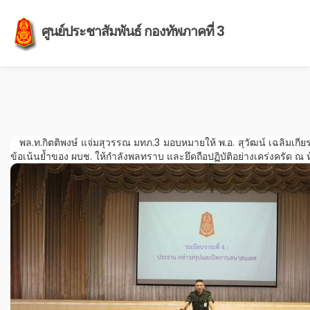
ศูนย์ประชาสัมพันธ์ กองทัพภาคที่ 3
พล.ท.กิตติพงษ์ แจ่มสุวรรณ มทภ.3 มอบหมายให้ พ.อ. สุวัฒน์ เฉลิมเกี
ข้อเน้นย้ำของ ผบช. ให้กำลังพลทราบ และยึดถือปฏิบัติอย่างเคร่งครัด ณ 