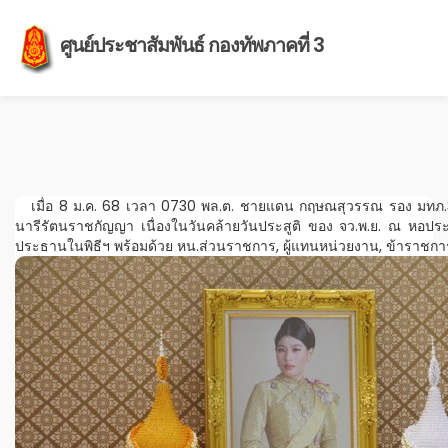
ศูนย์ประชาสัมพันธ์ กองทัพภาคที่ 3
เมื่อ 8 ม.ค. 68 เวลา 0730 พล.ต. ชายแดน กฤษณสุวรรณ รอง มทภ.3 พร
นารีรัตนราชกัญญา เนื่องในวันคล้ายวันประสูติ ของ จว.พ.ย. ณ หอประชุ
ประธานในพิธีฯ พร้อมด้วย หน.ส่วนราชการ, ผู้แทนหน่วยงาน, ข้าราชการ แ