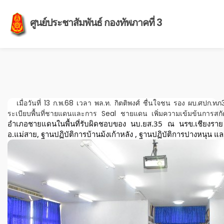
ศูนย์ประชาสัมพันธ์ กองทัพภาคที่ 3
เมื่อวันที่ 13 ก.พ.68 เวลา พล.ท. กิตติพงศ์ ชื่นใจชน รอง ผบ.ศปก.ทภ
ระเบียบพื้นที่ชายแดนและการ Seal ชายแดน เพิ่มความเข้มข้นการสกั
อำเภอชายแดนในพื้นที่รับผิดชอบของ นบ.ยส.35 ณ นรข.เชียงราย 
อ.แม่สาย, ฐานปฏิบัติการบ้านม้งเก้าหลัง , ฐานปฏิบัติการปางหนุน แ