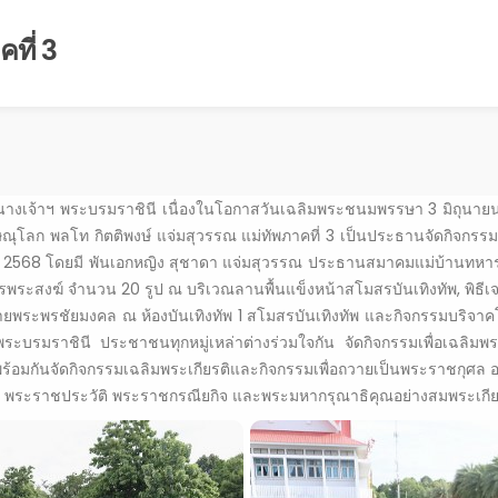
ที่ 3
นางเจ้าฯ พระบรมราชินี เนื่องในโอกาสวันเฉลิมพระชนมพรรษา 3 มิถุนายน
ณุโลก พลโท กิตติพงษ์ แจ่มสุวรรณ แม่ทัพภาคที่ 3 เป็นประธานจัดกิจกรรมเ
68 โดยมี พันเอกหญิง สุชาดา แจ่มสุวรรณ ประธานสมาคมแม่บ้านทหารบก สา
รพระสงฆ์ จำนวน 20 รูป ณ บริเวณลานพื้นแข็งหน้าสโมสรบันเทิงทัพ, พิธีเจร
ายพระพรชัยมงคล ณ ห้องบันเทิงทัพ 1 สโมสรบันเทิงทัพ และกิจกรรมบริจ
มราชินี ประชาชนทุกหมู่เหล่าต่างร่วมใจกัน จัดกิจกรรมเพื่อเฉลิมพระเก
ึงพร้อมกันจัดกิจกรรมเฉลิมพระเกียรติและกิจกรรมเพื่อถวายเป็นพระราชกุศ
พระราชประวัติ พระราชกรณียกิจ และพระมหากรุณาธิคุณอย่างสมพระเกีย