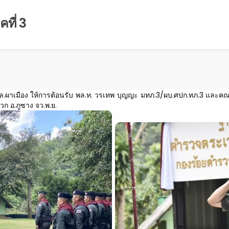
ที่ 3
กกล.ผาเมือง ให้การต้อนรับ พล.ท. วรเทพ บุญญะ มทภ.3/ผบ.ศปก.ทภ.3 และ
วก อ.ภูซาง จว.พ.ย.