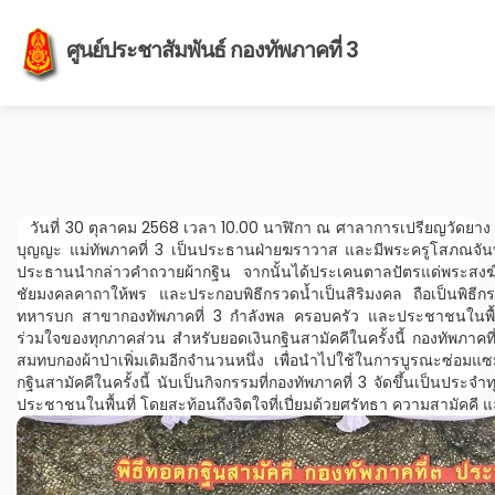
ศูนย์ประชาสัมพันธ์ กองทัพภาคที่ 3
วันที่ 30 ตุลาคม 2568 เวลา 10.00 นาฬิกา ณ ศาลาการเปรียญวัดยาง ต
บุญญะ แม่ทัพภาคที่ 3 เป็นประธานฝ่ายฆราวาส และมีพระครูโสภณจันทโพ
ประธานนำกล่าวคำถวายผ้ากฐิน จากนั้นได้ประเคนตาลปัตรแด่พระสงฆ์ผ
ชัยมงคลคาถาให้พร และประกอบพิธีกรวดน้ำเป็นสิริมงคล ถือเป็นพิธีก
ทหารบก สาขากองทัพภาคที่ 3 กำลังพล ครอบครัว และประชาชนในพื้น
ร่วมใจของทุกภาคส่วน สำหรับยอดเงินกฐินสามัคคีในครั้งนี้ กองทัพภาคที่ 
สมทบกองผ้าป่าเพิ่มเติมอีกจำนวนหนึ่ง เพื่อนำไปใช้ในการบูรณะซ่อ
กฐินสามัคคีในครั้งนี้ นับเป็นกิจกรรมที่กองทัพภาคที่ 3 จัดขึ้นเป็นปร
ประชาชนในพื้นที่ โดยสะท้อนถึงจิตใจที่เปี่ยมด้วยศรัทธา ความสามัคคี