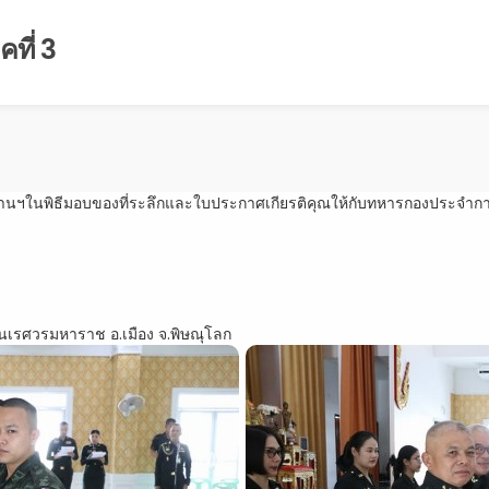
ที่ 3
ธานฯในพิธีมอบของที่ระลึกและใบประกาศเกียรติคุณให้กับทหารกองประจำ
เรศวรมหาราช อ.เมือง จ.พิษณุโลก