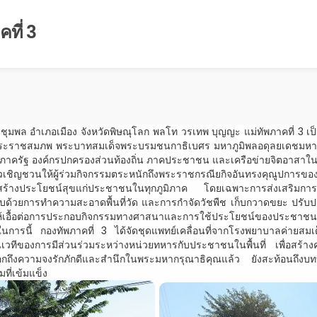
ที่ 3
ุมพล อำเภอเมือง จังหวัดพิษณุโลก พลโท วรเทพ บุญญะ แม่ทัพภาคที่ 3 เ
ันพระราชสมภพ พระบาทสมเด็จพระบรมชนกาธิเบศร มหาภูมิพลอดุลยเดชมหาร
าครัฐ องค์กรปกครองส่วนท้องถิ่น ภาคประชาชน และเครือข่ายจิตอาสาในพื้นที
เชิญชวนให้ผู้ร่วมกิจกรรมตระหนักถึงพระราชกรณียกิจอันทรงคุณูปการของพร
 สร้างประโยชน์สุขแก่ประชาชนในทุกภูมิภาค โดยเฉพาะการส่งเสริม
ยการทำความสะอาดพื้นที่วัด และการกำจัดวัชพืช เก็บกวาดขยะ ปรับปรุงภู
้เอื้อต่อการประกอบกิจกรรมทางศาสนาและการใช้ประโยชน์ของประชาชนในพื
นการนี้ กองทัพภาคที่ 3 ได้จัดชุดแพทย์เคลื่อนที่จากโรงพยาบาลค่ายส
นเวทีของการมีส่วนร่วมระหว่างหน่วยทหารกับประชาชนในพื้นที่ เพื่อสร้างค
อกถึงความจงรักภักดีและสำนึกในพระมหากรุณาธิคุณแล้ว ยังสะท้อนถ
ี่เข้มแข็ง