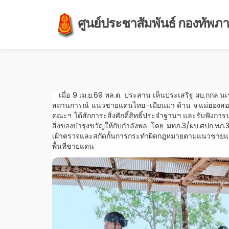
ศูนย์ประชาสัมพันธ์ กองทัพภาค
เมื่อ 9 เม.ย.69 พล.ต. ประสาน เห็นประเสริฐ ผบ.กกล.น
สถานการณ์ แนวชายแดนไทย–เมียนมา ด้าน จ.แม่ฮ่องสอน โ
คณะฯ ได้สักการะสิ่งศักดิ์สิทธิ์ประจำฐานฯ และรับฟังกา
สิ่งของบำรุงขวัญให้กับกำลังพล โดย มทภ.3/ผบ.ศปก.ทภ.
เฝ้าตรวจและสกัดกั้นการกระทำผิดกฎหมายตามแนวชายแดน 
พื้นที่ชายแดน