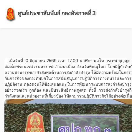
ศูนย์ประชาสัมพันธ์ กองทัพภาคที่ 3
เมื่อวันที่ 10 มิถุนายน 2569 เวลา 17.00 นาฬิกา พลโท วรเทพ บุญญะ แ
สมเด็จพระนเรศวรมหาราช อำเภอเมือง จังหวัดพิษณุโลก โดยมีผู้บังคับบั
ความสามารถของกำลังพลด้านการส่งกำลังบำรุง ให้มีความพร้อมในการว
กับภารกิจของกองทัพบกในการสนับสนุนการปฏิบัติการทางทหารและการช่
ปฏิบัติงาน ตลอดจนให้ข้อเสนอแนะในการพัฒนาระบบการส่งกำลังบำรุง เ
อย่างรวดเร็ว ถูกต้อง และมีประสิทธิภาพสูงสุด ทั้งนี้ การส่งกำลังบำ
กำลังพลและหน่วยงานที่เกี่ยวข้อง ให้สามารถปฏิบัติภารกิจได้อย่างต่อ