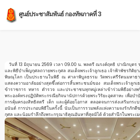
ศูนย์ประชาสัมพันธ์ กองทัพภาคที่ 3
วันที่ 13 มิถุนายน 2569 เวลา 09.00 น. พลตรี ณรงค์ฤทธิ ปาณิกบุตร รอง
และพิธีบำเพ็ญกุศลถวายพระกุศล สมเด็จพระเจ้าลูกเธอ เจ้าฟ้าพัชรกิติยา
พิษณุโลก เป็นประธานในพิธี ณ ศาลาพิบูลธรรม วัดพระศรีรัตนมหาธาตุว
แสดงความอาลัยอย่างสุดซึ้งต่อการสิ้นพระชนม์ของ สมเด็จพระเจ้าลูก
ข้าราชการ ทหาร ตำรวจ และประชาชนทุกหมู่เหล่าเข้าร่วมพิธีอย่างพร้
พระองค์ทรงปฏิบัติพระกรณียกิจนานัปการด้วยพระวิริยะอุตสาหะ เพื่อบ
การคุ้มครองสิทธิสตรี เด็ก และผู้ด้อยโอกาส ตลอดจนการส่งเสริมกร
อนันต์ การประกอบพิธีในครั้งนี้ นับเป็นการรวมพลังแห่งความจงรักภั
กุศล และน้อมรำลึกถึงพระกรุณาธิคุณอันหาที่สุดมิได้ ด้วยสำนึกใน