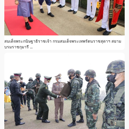
สมเด็จพระกนิษฐาธิราชเจ้า กรมสมเด็จพระเทพรัตนราชสุดาฯ สยาม
บรมราชกุมารี ...