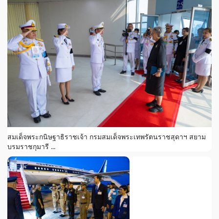
สมเด็จพระกนิษฐาธิราชเจ้า กรมสมเด็จพระเทพรัตนราชสุดาฯ สยาม
บรมราชกุมารี ...