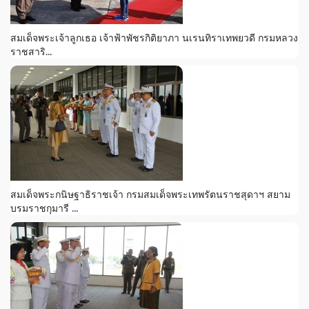
สมเด็จพระเจ้าลูกเธอ เจ้าฟ้าพัชรกิติยาภา นเรนทิราเทพยวดี กรมหลวง
ราชสาริ...
สมเด็จพระกนิษฐาธิราชเจ้า กรมสมเด็จพระเทพรัตนราชสุดาฯ สยาม
บรมราชกุมารี ...