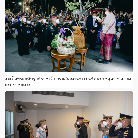
สมเด็จพระกนิษฐาธิราชเจ้า กรมสมเด็จพระเทพรัตนราชสุดา ฯ สยาม
บรมราชกุมาร...