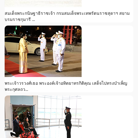
สมเด็จพระกนิษฐาธิราชเจ้า กรมสมเด็จพระเทพรัตนราชสุดาฯ สยาม
บรมราชกุมารี ...
พระเจ้าวรวงศ์เธอ พระองค์เจ้าอทิตยาทรกิติคุณ เสด็จไปทรงบำเพ็ญ
พระกุศลถว...