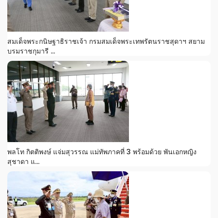
สมเด็จพระกนิษฐาธิราชเจ้า กรมสมเด็จพระเทพรัตนราชสุดาฯ สยาม
บรมราชกุมารี ...
พลโท กิตติพงษ์ แจ่มสุวรรณ แม่ทัพภาคที่ 3 พร้อมด้วย พันเอกหญิง
สุชาดา แ...