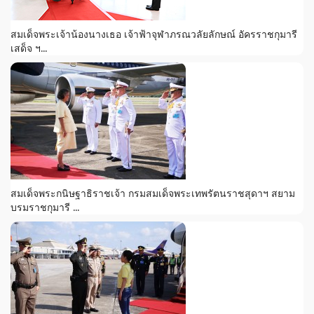
สมเด็จพระเจ้าน้องนางเธอ เจ้าฟ้าจุฬาภรณวลัยลักษณ์ อัครราชกุมารี
เสด็จ ฯ...
สมเด็จพระกนิษฐาธิราชเจ้า กรมสมเด็จพระเทพรัตนราชสุดาฯ สยาม
บรมราชกุมารี ...