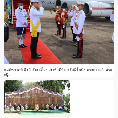
แม่ทัพภาคที่ 3 เฝ้ารับเสด็จฯ เจ้าฟ้าทีปังกรรัศมีโชติฯ ทรงถวายผ้าพระ
กฐิ...