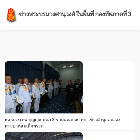
ข่าวพระบรมวงศานุวงศ์ ในพื้นที่ กองทัพภาคที่ 3
พล.ท.วรเทพ บุญญะ มทภ.3 ร่วมคณะ ผบ.ทบ. เข้าเฝ้าทูลละออง
พระบาทสมเด็จพระก...