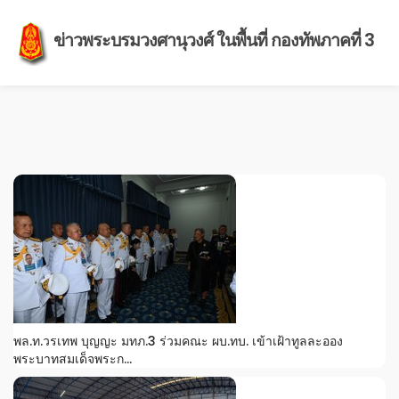
ข่าวพระบรมวงศานุวงศ์ ในพื้นที่ กองทัพภาคที่ 3
พล.ท.วรเทพ บุญญะ มทภ.3 ร่วมคณะ ผบ.ทบ. เข้าเฝ้าทูลละออง
พระบาทสมเด็จพระก...