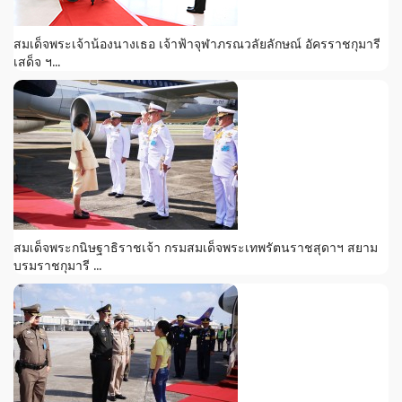
สมเด็จพระเจ้าน้องนางเธอ เจ้าฟ้าจุฬาภรณวลัยลักษณ์ อัครราชกุมารี
เสด็จ ฯ...
สมเด็จพระกนิษฐาธิราชเจ้า กรมสมเด็จพระเทพรัตนราชสุดาฯ สยาม
บรมราชกุมารี ...