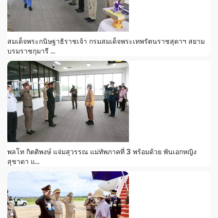
สมเด็จพระกนิษฐาธิราชเจ้า กรมสมเด็จพระเทพรัตนราชสุดาฯ สยาม
บรมราชกุมารี ...
พลโท กิตติพงษ์ แจ่มสุวรรณ แม่ทัพภาคที่ 3 พร้อมด้วย พันเอกหญิง
สุชาดา แ...