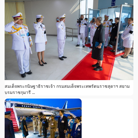
สมเด็จพระกนิษฐาธิราชเจ้า กรมสมเด็จพระเทพรัตนราชสุดาฯ สยาม
บรมราชกุมารี ...