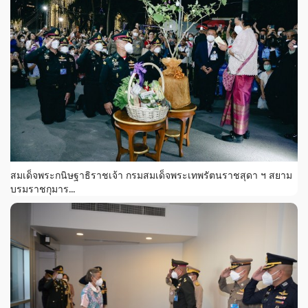
สมเด็จพระกนิษฐาธิราชเจ้า กรมสมเด็จพระเทพรัตนราชสุดา ฯ สยาม
บรมราชกุมาร...