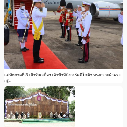
แม่ทัพภาคที่ 3 เฝ้ารับเสด็จฯ เจ้าฟ้าทีปังกรรัศมีโชติฯ ทรงถวายผ้าพระ
กฐิ...