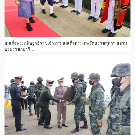
สมเด็จพระกนิษฐาธิราชเจ้า กรมสมเด็จพระเทพรัตนราชสุดาฯ สยาม
บรมราชกุมารี ...