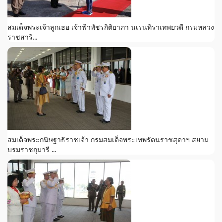
สมเด็จพระเจ้าลูกเธอ เจ้าฟ้าพัชรกิติยาภา นเรนทิราเทพยวดี กรมหลวง
ราชสาริ...
สมเด็จพระกนิษฐาธิราชเจ้า กรมสมเด็จพระเทพรัตนราชสุดาฯ สยาม
บรมราชกุมารี ...