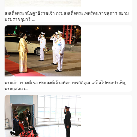
สมเด็จพระกนิษฐาธิราชเจ้า กรมสมเด็จพระเทพรัตนราชสุดาฯ สยาม
บรมราชกุมารี ...
พระเจ้าวรวงศ์เธอ พระองค์เจ้าอทิตยาทรกิติคุณ เสด็จไปทรงบำเพ็ญ
พระกุศลถว...