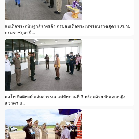
สมเด็จพระกนิษฐาธิราชเจ้า กรมสมเด็จพระเทพรัตนราชสุดาฯ สยาม
บรมราชกุมารี ...
พลโท กิตติพงษ์ แจ่มสุวรรณ แม่ทัพภาคที่ 3 พร้อมด้วย พันเอกหญิง
สุชาดา แ...