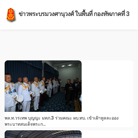
ข่าวพระบรมวงศานุวงศ์ ในพื้นที่ กองทัพภาคที่ 3
พล.ท.วรเทพ บุญญะ มทภ.3 ร่วมคณะ ผบ.ทบ. เข้าเฝ้าทูลละออง
พระบาทสมเด็จพระก...