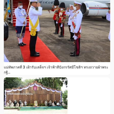
แม่ทัพภาคที่ 3 เฝ้ารับเสด็จฯ เจ้าฟ้าทีปังกรรัศมีโชติฯ ทรงถวายผ้าพระ
กฐิ...