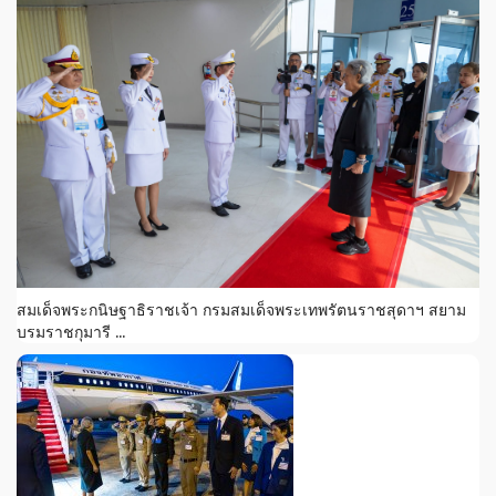
สมเด็จพระกนิษฐาธิราชเจ้า กรมสมเด็จพระเทพรัตนราชสุดาฯ สยาม
บรมราชกุมารี ...