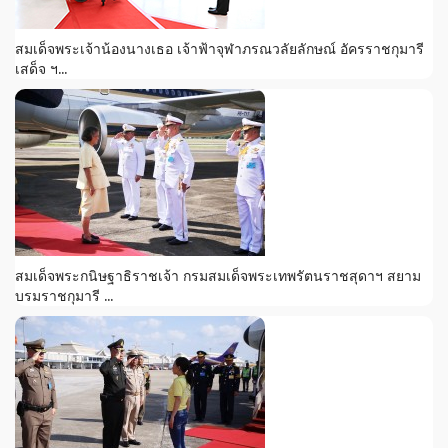
สมเด็จพระเจ้าน้องนางเธอ เจ้าฟ้าจุฬาภรณวลัยลักษณ์ อัครราชกุมารี
เสด็จ ฯ...
สมเด็จพระกนิษฐาธิราชเจ้า กรมสมเด็จพระเทพรัตนราชสุดาฯ สยาม
บรมราชกุมารี ...