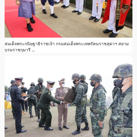
สมเด็จพระกนิษฐาธิราชเจ้า กรมสมเด็จพระเทพรัตนราชสุดาฯ สยาม
บรมราชกุมารี ...