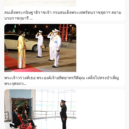
สมเด็จพระกนิษฐาธิราชเจ้า กรมสมเด็จพระเทพรัตนราชสุดาฯ สยาม
บรมราชกุมารี ...
พระเจ้าวรวงศ์เธอ พระองค์เจ้าอทิตยาทรกิติคุณ เสด็จไปทรงบำเพ็ญ
พระกุศลถว...