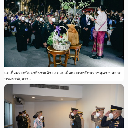
สมเด็จพระกนิษฐาธิราชเจ้า กรมสมเด็จพระเทพรัตนราชสุดา ฯ สยาม
บรมราชกุมาร...