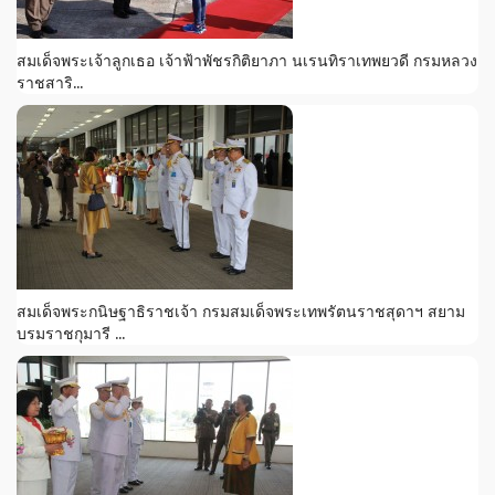
สมเด็จพระเจ้าลูกเธอ เจ้าฟ้าพัชรกิติยาภา นเรนทิราเทพยวดี กรมหลวง
ราชสาริ...
สมเด็จพระกนิษฐาธิราชเจ้า กรมสมเด็จพระเทพรัตนราชสุดาฯ สยาม
บรมราชกุมารี ...