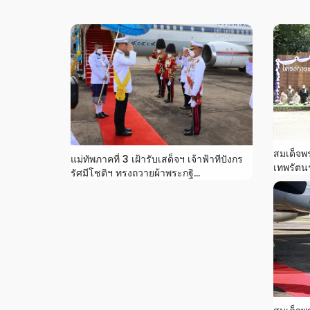
สมเด็จพ
แม่ทัพภาคที่ 3 เฝ้ารับเสด็จฯ เจ้าฟ้าทีปังกร
เทพรัตน
รัศมีโชติฯ ทรงถวายผ้าพระกฐิ...