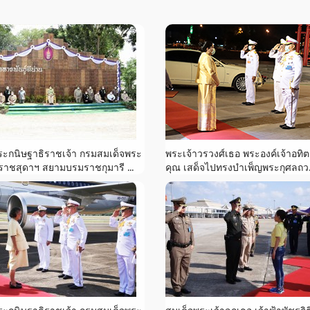
ระกนิษฐาธิราชเจ้า กรมสมเด็จพระ
พระเจ้าวรวงศ์เธอ พระองค์เจ้าอทิต
ราชสุดาฯ สยามบรมราชกุมารี ...
คุณ เสด็จไปทรงบำเพ็ญพระกุศลถว.